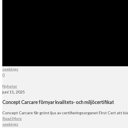
seekings
0
Nyheter
juni 11, 2025
Concept Carcare förnyar kvalitets- och miljöcertifikat
Concept Carcare får grönt ljus av certifieringsorganet First Cert att 
Read More
seekings