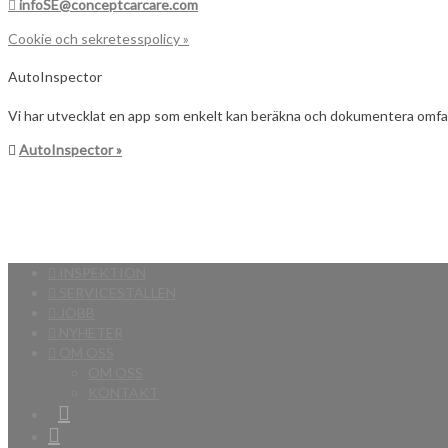
infoSE@conceptcarcare.com
Cookie och sekretesspolicy »
AutoInspector
Vi har utvecklat en app som enkelt kan beräkna och dokumentera omfat
AutoInspector »
INSPEKTION
SERVICESTÄLLEN
JOBB
NYHETER
OM OSS
OM OSS
KONTAKT